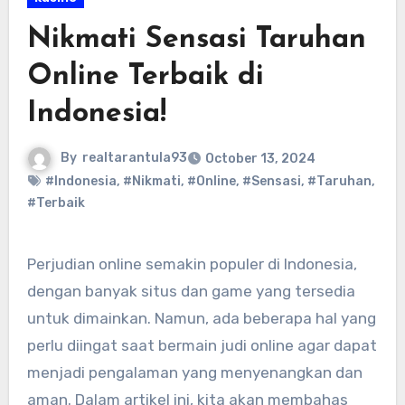
Nikmati Sensasi Taruhan
Online Terbaik di
Indonesia!
By
realtarantula93
October 13, 2024
#Indonesia
,
#Nikmati
,
#Online
,
#Sensasi
,
#Taruhan
,
#Terbaik
Perjudian online semakin populer di Indonesia,
dengan banyak situs dan game yang tersedia
untuk dimainkan. Namun, ada beberapa hal yang
perlu diingat saat bermain judi online agar dapat
menjadi pengalaman yang menyenangkan dan
aman. Dalam artikel ini, kita akan membahas