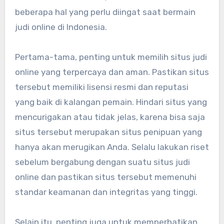
beberapa hal yang perlu diingat saat bermain
judi online di Indonesia.
Pertama-tama, penting untuk memilih situs judi
online yang terpercaya dan aman. Pastikan situs
tersebut memiliki lisensi resmi dan reputasi
yang baik di kalangan pemain. Hindari situs yang
mencurigakan atau tidak jelas, karena bisa saja
situs tersebut merupakan situs penipuan yang
hanya akan merugikan Anda. Selalu lakukan riset
sebelum bergabung dengan suatu situs judi
online dan pastikan situs tersebut memenuhi
standar keamanan dan integritas yang tinggi.
Selain itu, penting juga untuk memperhatikan