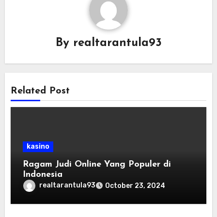
By
realtarantula93
Related Post
kasino
Ragam Judi Online Yang Populer di
Indonesia
realtarantula93
October 23, 2024