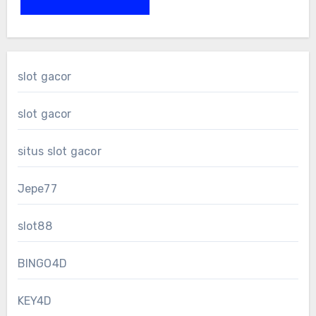
slot gacor
slot gacor
situs slot gacor
Jepe77
slot88
BINGO4D
KEY4D