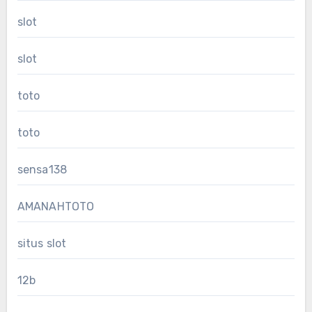
slot
slot
toto
toto
sensa138
AMANAHTOTO
situs slot
12b