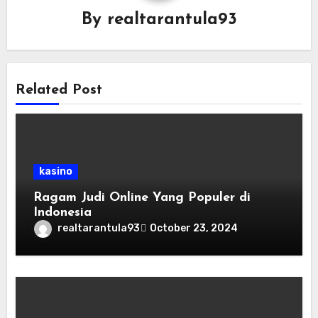
By
realtarantula93
Related Post
kasino
Ragam Judi Online Yang Populer di
Indonesia
realtarantula93
October 23, 2024