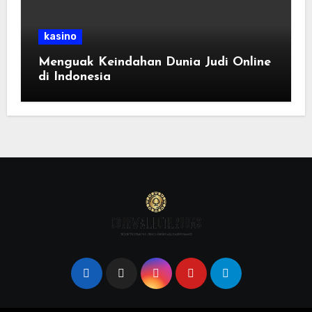
kasino
Menguak Keindahan Dunia Judi Online
di Indonesia