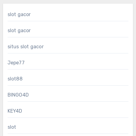
slot gacor
slot gacor
situs slot gacor
Jepe77
slot88
BINGO4D
KEY4D
slot