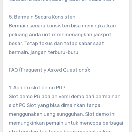
5. Bermain Secara Konsisten
Bermain secara konsisten bisa meningkatkan
peluang Anda untuk memenangkan jackpot
besar. Tetap fokus dan tetap sabar saat
bermain, jangan terburu-buru.
FAQ (Frequently Asked Questions):
1. Apa itu slot demo PG?
Slot demo PG adalah versi demo dari permainan
slot PG Slot yang bisa dimainkan tanpa
menggunakan uang sungguhan. Slot demo ini
memungkinkan pemain untuk mencoba berbagai
strategi dan trik tanpa harus mengeluarkan