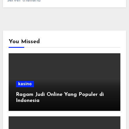
You Missed
kasino
Ragam Judi Online Yang Populer di
Indonesia