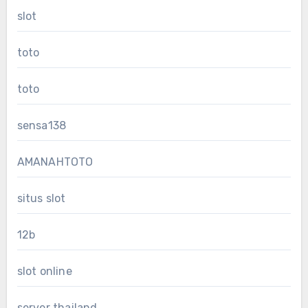
slot
toto
toto
sensa138
AMANAHTOTO
situs slot
12b
slot online
server thailand