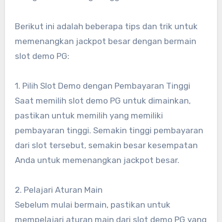
Berikut ini adalah beberapa tips dan trik untuk
memenangkan jackpot besar dengan bermain
slot demo PG:
1. Pilih Slot Demo dengan Pembayaran Tinggi
Saat memilih slot demo PG untuk dimainkan,
pastikan untuk memilih yang memiliki
pembayaran tinggi. Semakin tinggi pembayaran
dari slot tersebut, semakin besar kesempatan
Anda untuk memenangkan jackpot besar.
2. Pelajari Aturan Main
Sebelum mulai bermain, pastikan untuk
mempelajari aturan main dari slot demo PG yang