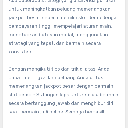
Ada beberapa strategi yang bisa Anda gunakan
untuk meningkatkan peluang memenangkan
jackpot besar, seperti memilih slot demo dengan
pembayaran tinggi, mempelajari aturan main,
menetapkan batasan modal, menggunakan
strategi yang tepat, dan bermain secara
konsisten.
Dengan mengikuti tips dan trik di atas, Anda
dapat meningkatkan peluang Anda untuk
memenangkan jackpot besar dengan bermain
slot demo PG. Jangan lupa untuk selalu bermain
secara bertanggung jawab dan menghibur diri
saat bermain judi online. Semoga berhasil!